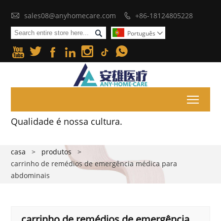

sales08@anyhomecare.com
+86-18124805228


Português







Toggl
Qualidade é nossa cultura.
casa
>
produtos
>
carrinho de remédios de emergência médica para
abdominais
carrinho de remédios de emergência