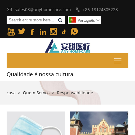

sales08@anyhomecare.com
+86-18124805228


Português







Toggl
Qualidade é nossa cultura.
casa
>
Quem Somos
>
Responsabilidade