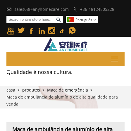

sales08@anyhomecare.com
+86-18124805228


Português







Toggl
Qualidade é nossa cultura.
casa
>
produtos
>
Maca de emergência
>
Maca de ambulância de alumínio de alta qualidade para
venda
Maca de ambulância de alumínio de alta