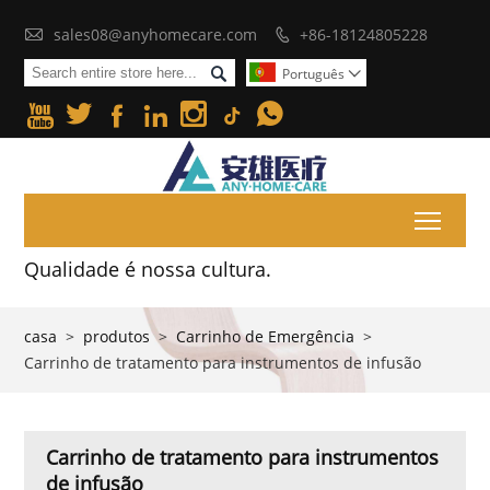

sales08@anyhomecare.com
+86-18124805228


Português







Toggl
Qualidade é nossa cultura.
casa
>
produtos
>
Carrinho de Emergência
>
Carrinho de tratamento para instrumentos de infusão
Carrinho de tratamento para instrumentos
de infusão